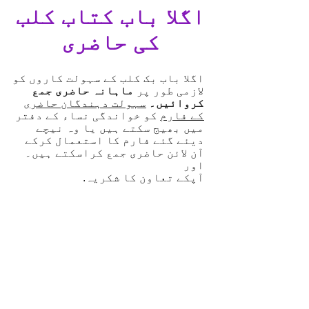
اگلا باب کتاب کلب
کی حاضری
اگلا باب بک کلب کے سہولت کاروں کو
لازمی طور پر
ماہانہ حاضری جمع
کروائیں۔
سہولت دہندگان حاضری
کے فارم
کو خواندگی نساء کے دفتر
میں بھیج سکتے ہیں یا وہ نیچے
دیئے گئے فارم کا استعمال کرکے
آن لائن حاضری جمع کراسکتے ہیں۔
اور
آپکے تعاون کا شکریہ.