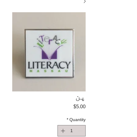
پن
Price
$5.00
*
Quantity