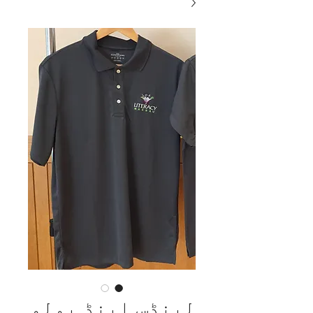
لینڈس اینڈ پولو