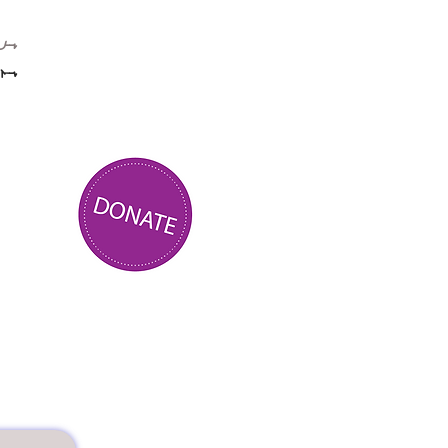
ہر
ہم 