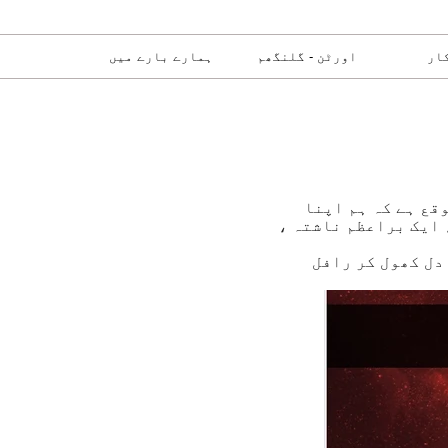
ار
اورٹن - گلنگھم
ہمارے بارے میں
قع ہے کہ ہم اپنا
 ایک براعظم ناشتہ ،
دل کھول کر رافل