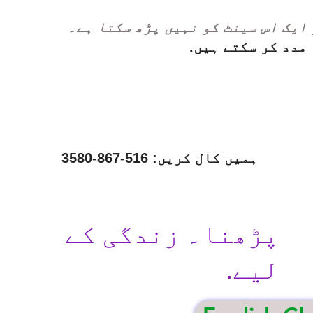
 ایک اس سینٹ کو نہیں پڑھ سکتا ہے۔
مدد کر سکتے ہیں.
ہمیں کال کریں: 516-867-3580
پڑھنا۔ زندگی کے
لیے.