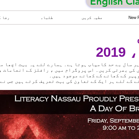
English Cl
New 
عطیہ کریں
طلباء
رضا ک
ر سال بے حد کامیاب ہوتا ہے۔ ہمارے لئے یہ بہت اچھا مو
کی بھرتی کریں۔ اس پروگرام میں ، رافلز کے انعامات ،
 کے لئے ہر ایک کے تعاون کی بہت تعریف کرتے ہیں جس نے 