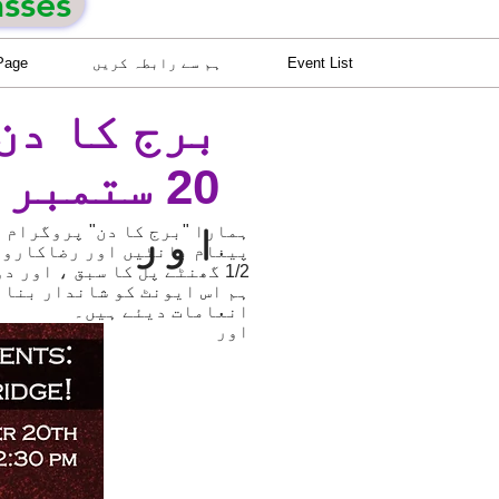
asses
Event List
ہم سے رابطہ کریں
Page
برج کا دن
20 ستمبر ، 2019
اور
ہمارا "برج کا دن" پروگرام ہ
پیغام بانٹیں اور رضاکاروں 
1/2 گھنٹے پل کا سبق ، اور دوپہر کے کھانے کے کھانے موجود ہیں۔
ہم اس ایونٹ کو شاندار بنانے
انعامات دیئے ہیں۔
اور