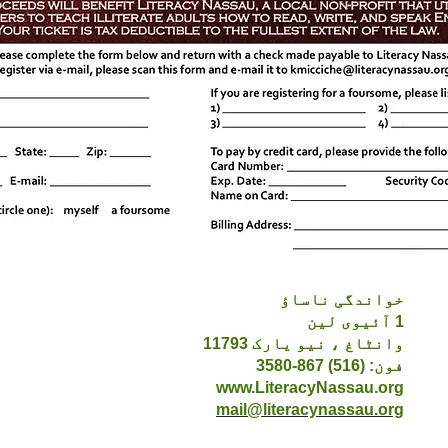
خواندگی ناساؤ
1 آئیوی لین
وانٹاغ ، نیو یارک 11793
فون: (516) 867-3580
www.LiteracyNassau.org
mail@literacynassau.org